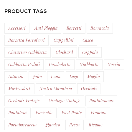
PRODUCT TAGS
Accessori
Anti Pioggia
Berretti
Borraccia
Borsetta Portaferri
Cappellini
Casco
Cinturino Gabbietta
Clochard
Coppola
Gabbietta Pedali
Gambaletto
Giubbotto
Goccia
Intarsio
John
Lana
Logo
Maglia
Mastroshirt
Nastro Manubrio
Occhiali
Occhiali Vintage
Orologio Vintage
Pantaloncini
Pantaloni
Paricollo
Pied Poule
Piumino
Portaborraccia
Quadro
Resca
Ricamo