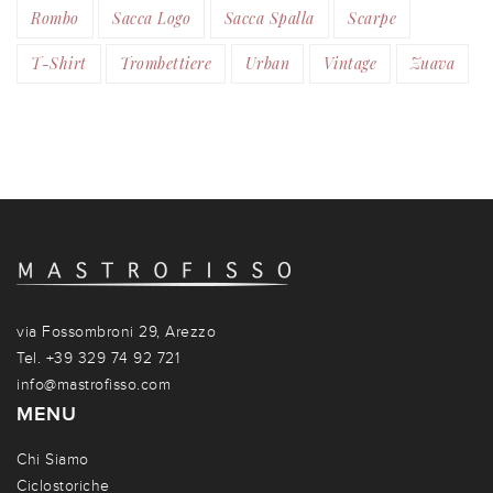
Rombo
Sacca Logo
Sacca Spalla
Scarpe
T-Shirt
Trombettiere
Urban
Vintage
Zuava
via Fossombroni 29, Arezzo
Tel. +39 329 74 92 721
info@mastrofisso.com
MENU
Chi Siamo
Ciclostoriche